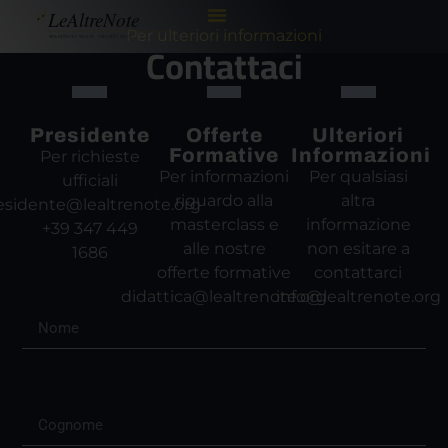
Per ulteriori informazioni
Contattaci
Presidente
Offerte
Ulteriori
Formative
Informazioni
Per richieste
Per informazioni
Per qualsiasi
ufficiali
riguardo alla
altra
esidente@lealtrenote.org
masterclass e
informazione
+39 347 449
alle nostre
non esitare a
1686
offerte formative
contattarci
didattica@lealtrenote.org
info@lealtrenote.org