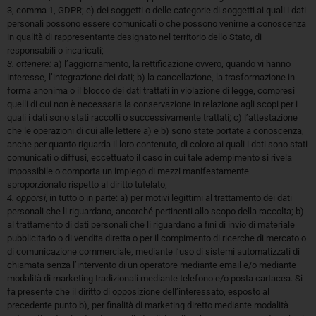
3, comma 1, GDPR; e) dei soggetti o delle categorie di soggetti ai quali i dati
personali possono essere comunicati o che possono venirne a conoscenza
in qualità di rappresentante designato nel territorio dello Stato, di
responsabili o incaricati;
3. ottenere:
a) l’aggiornamento, la rettificazione ovvero, quando vi hanno
interesse, l’integrazione dei dati; b) la cancellazione, la trasformazione in
forma anonima o il blocco dei dati trattati in violazione di legge, compresi
quelli di cui non è necessaria la conservazione in relazione agli scopi per i
quali i dati sono stati raccolti o successivamente trattati; c) l’attestazione
che le operazioni di cui alle lettere a) e b) sono state portate a conoscenza,
anche per quanto riguarda il loro contenuto, di coloro ai quali i dati sono stati
comunicati o diffusi, eccettuato il caso in cui tale adempimento si rivela
impossibile o comporta un impiego di mezzi manifestamente
sproporzionato rispetto al diritto tutelato;
4. opporsi,
in tutto o in parte: a) per motivi legittimi al trattamento dei dati
personali che li riguardano, ancorché pertinenti allo scopo della raccolta; b)
al trattamento di dati personali che li riguardano a fini di invio di materiale
pubblicitario o di vendita diretta o per il compimento di ricerche di mercato o
di comunicazione commerciale, mediante l’uso di sistemi automatizzati di
chiamata senza l’intervento di un operatore mediante email e/o mediante
modalità di marketing tradizionali mediante telefono e/o posta cartacea. Si
fa presente che il diritto di opposizione dell’interessato, esposto al
precedente punto b), per finalità di marketing diretto mediante modalità