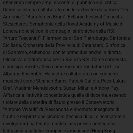
ottenendo sempre ampi riscontri di pubblico e di critica.
Come solista ha collaborato con le orchestre da camera “Gli
Armonici”, “Bartolomeo Bruni”, Bellagio Festival Orchestra,
Stesichoros, Symphonia della Royal Academy of Music di
Londra nonché con le compagini sinfoniche della RSI,
“Arturo Toscanini”, Filarmonica di San Pietroburgo, Sinfonica
Siciliana, Orchestra della Provincia di Catanzaro, Sinfonica
di Sanremo, esibendosi con le prime due anche in diretta
televisiva e radiofonica per la RSI e la RAI. Come camerista,
è principalmente attivo come membro fondatore del Trio
Albatros Ensemble. Ha inoltre collaborato con eminenti
musicisti come Stephen Burns, Patrick Gallois, Peter-Lukas
Graf, Vladimir Mendelssohn, Susan Milan e Antony Pay.
Affianca all’attività concertistica quella di docente, essendo
titolare della cattedra di flauto presso il Conservatorio
“Antonio Vivaldi” di Alessandria e rinomato insegnate di
flauto e respirazione circolare (tecnica di cui è ricercatore e
divulgatore) ha tenuto masterclass presso prestigiose
Istituzioni asiatiche, europee e americane (Hong Kong