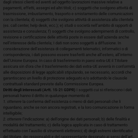
dagli stessi clienti ed aventi ad oggetto lavorazioni massive relative a
pagamenti, effetti, assegni ed altri titoli; c) soggetti che svolgono attività di
trasmissione, imbustamento, trasporto e smistamento delle comunicazioni
con la clientela; d) soggetti che svolgono attività di assistenza alla clientela
(es. call center, help desk, ecc.); e) studi o società nell’ambito di rapporti di
assistenza e consulenza; f) soggetti che svolgono adempimenti di controllo,
revisione e certificazione delle attività poste in essere dall’azienda anche
nell’interesse della clientela; I dati non sono soggetti a diffusione. In
considerazione dell’esistenza di collegamenti telematici, informatici o di
corrispondenza, i dati possono essere trasferiti anche all’estero, all’interno
dell’Unione Europea. In caso di trasferimento in paesi extra-UE il Titolare
assicura sin d’ora che il trasferimento dei dati extra-UE avverrà in conformità
alle disposizioni di legge applicabili stipulando, se necessario, accordi che
garantiscano un livello di protezione adeguato e/o adottando le clausole
contrattuali standard previste dalla Commissione Europea.
Diritti degli interessati (Artt. 15-21 GDPR)
I soggetti cui si riferiscono i dati
personali hanno il diritto in qualunque momento di:
1. ottenere
la conferma dell’esistenza o meno di dati personali che li
riguardano, anche se non ancora registrati, e la loro comunicazione in forma
intelligibile;
2. ottenere
l’indicazione: a) dell’origine dei dati personali; b) delle finalità e
modalità del trattamento; c) della logica applicata in caso di trattamento
effettuato con l’ausilio di strumenti elettronici; d) degli estremi identificativi
del titolare, dei responsabili e del rappresentante designato ai sensi dell’art..