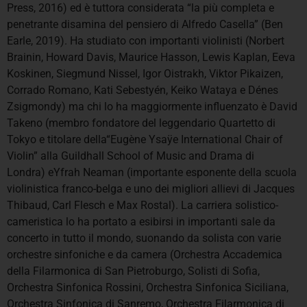
Press, 2016) ed è tuttora considerata “la più completa e
penetrante disamina del pensiero di Alfredo Casella” (Ben
Earle, 2019). Ha studiato con importanti violinisti (Norbert
Brainin, Howard Davis, Maurice Hasson, Lewis Kaplan, Eeva
Koskinen, Siegmund Nissel, Igor Oistrakh, Viktor Pikaizen,
Corrado Romano, Kati Sebestyén, Keiko Wataya e Dénes
Zsigmondy) ma chi lo ha maggiormente influenzato è David
Takeno (membro fondatore del leggendario Quartetto di
Tokyo e titolare della“Eugène Ysaÿe International Chair of
Violin” alla Guildhall School of Music and Drama di
Londra)
eYfrah Neaman (importante esponente della scuola
violinistica franco-belga e uno dei migliori allievi di Jacques
Thibaud, Carl Flesch e Max Rostal). La carriera solistico-
cameristica lo ha portato a esibirsi in importanti sale da
concerto in tutto il mondo, suonando da solista con varie
orchestre sinfoniche e da camera (Orchestra Accademica
della Filarmonica di San Pietroburgo, Solisti di Sofia,
Orchestra Sinfonica Rossini, Orchestra Sinfonica Siciliana,
Orchestra Sinfonica di Sanremo, Orchestra Filarmonica di