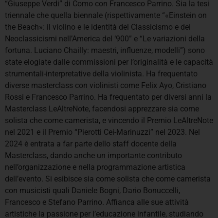
“Giuseppe Verdi” di Como con Francesco Parrino. Sia la tesi
triennale che quella biennale (rispettivamente “«Einstein on
the Beach»: il violino e le identità del Classicismo e dei
Neoclassicismi nell’America del ‘900” e “Le variazioni della
fortuna. Luciano Chailly: maestri, influenze, modelli”) sono
state elogiate dalle commissioni per l’originalità e le capacità
strumentali-interpretative della violinista. Ha frequentato
diverse masterclass con violinisti come Felix Ayo, Cristiano
Rossi e Francesco Parrino. Ha frequentato per diversi anni la
Masterclass LeAltreNote, facendosi apprezzare sia come
solista che come camerista, e vincendo il Premio LeAltreNote
nel 2021 e il Premio “Pierotti Cei-Marinuzzi” nel 2023. Nel
2024 è entrata a far parte dello staff docente della
Masterclass, dando anche un importante contributo
nell’organizzazione e nella programmazione artistica
dell’evento. Si esibisce sia come solista che come camerista
con musicisti quali Daniele Bogni, Dario Bonuccelli,
Francesco e Stefano Parrino. Affianca alle sue attività
artistiche la passione per l’educazione infantile, studiando