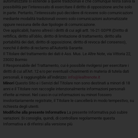
automatizzate si estende a quelle tradizionali e che comunque resta salva la
possibilità per l’interessato di esercitare il diritto di opposizione anche solo
in parte. Pertanto, l’interessato può decidere di ricevere solo comunicazioni
mediante modalità tradizionali ovvero solo comunicazioni automatizzate
oppure nessuna delle due tipologie di comunicazione.
Ove applicabili, hanno altresì i diritti di cui agli artt. 16-21 GDPR (Diritto di
rettifica, diritto all’oblio, diritto di limitazione di trattamento, diritto alla
portabilità dei dati, diritto di opposizione, diritto di revoca del consenso),
nonché il diritto di reclamo all’Autorità Garante.
Il Titolare del trattamento dei dati è Ass. Mus. Le Altre Note, via Vittoria 22,
23032 Bormio
Il Responsabile del Trattamento, cui è possibile rivolgersi per esercitare i
diritti di cui all’Art. 12 e/o per eventuali chiarimenti in materia di tutela dati
personali, è raggiungibile all’indirizzo:
info@lealtrenote.it
Minori
Questo Sito e i Servizi del Titolare non sono destinati a minori di 18
anni e il Titolare non raccoglie intenzionalmente informazioni personali
riferite ai minori. Nel caso in cui informazioni su minori fossero
involontariamente registrate, il Titolare le cancellerà in modo tempestivo, su
richiesta degli utenti.
Modifiche alla presente Informativa
La presente Informativa può subire
variazioni. Si consiglia, quindi, di controllare regolarmente questa
Informativa e di riferirsi alla versione più