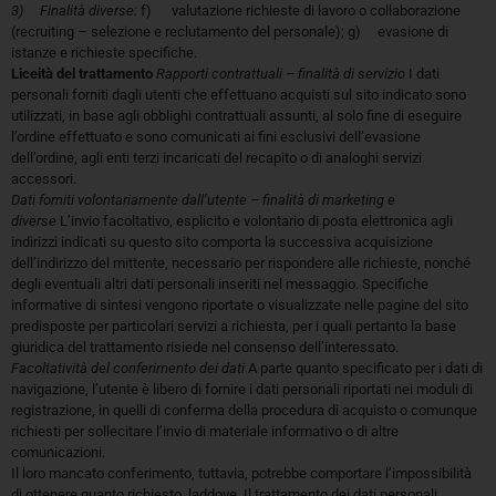
3) Finalità diverse:
f) valutazione richieste di lavoro o collaborazione
(recruiting – selezione e reclutamento del personale); g) evasione di
istanze e richieste specifiche.
Liceità del trattamento
Rapporti contrattuali – finalità di servizio
I dati
personali forniti dagli utenti che effettuano acquisti sul sito indicato sono
utilizzati, in base agli obblighi contrattuali assunti, al solo fine di eseguire
l’ordine effettuato e sono comunicati ai fini esclusivi dell’evasione
dell’ordine, agli enti terzi incaricati del recapito o di analoghi servizi
accessori.
Dati forniti volontariamente dall’utente – finalità di marketing e
diverse
L’invio facoltativo, esplicito e volontario di posta elettronica agli
indirizzi indicati su questo sito comporta la successiva acquisizione
dell’indirizzo del mittente, necessario per rispondere alle richieste, nonché
degli eventuali altri dati personali inseriti nel messaggio. Specifiche
informative di sintesi vengono riportate o visualizzate nelle pagine del sito
predisposte per particolari servizi a richiesta, per i quali pertanto la base
giuridica del trattamento risiede nel consenso dell’interessato.
Facoltatività del conferimento dei dati
A parte quanto specificato per i dati di
navigazione, l’utente è libero di fornire i dati personali riportati nei moduli di
registrazione, in quelli di conferma della procedura di acquisto o comunque
richiesti per sollecitare l’invio di materiale informativo o di altre
comunicazioni.
Il loro mancato conferimento, tuttavia, potrebbe comportare l’impossibilità
di ottenere quanto richiesto laddove Il trattamento dei dati personali