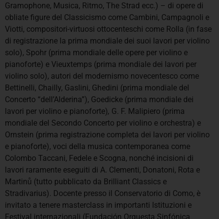
Gramophone, Musica, Ritmo, The Strad ecc.) – di opere di
obliate figure del Classicismo come Cambini, Campagnoli e
Viotti, compositori-virtuosi ottocenteschi come Rolla (in fase
di registrazione la prima mondiale dei suoi lavori per violino
solo), Spohr (prima mondiale delle opere per violino e
pianoforte) e Vieuxtemps (prima mondiale dei lavori per
violino solo), autori del modernismo novecentesco come
Bettinelli, Chailly, Gaslini, Ghedini (prima mondiale del
Concerto “dell’Alderina”), Goedicke (prima mondiale dei
lavori per violino e pianoforte)
,
G. F. Malipiero (prima
mondiale del Secondo Concerto per violino e orchestra) e
Ornstein (prima registrazione completa dei lavori per violino
e pianoforte), voci della musica contemporanea come
Colombo Taccani, Fedele e Scogna, nonché incisioni di
lavori raramente eseguiti di A. Clementi, Donatoni, Rota e
Martinů (tutto pubblicato da Brilliant Classics e
Stradivarius). Docente presso il Conservatorio di Como, è
invitato a tenere masterclass in importanti Istituzioni e
Festival internazionali (Fundación Orquesta Sinfónica