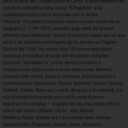
della Ricerca del Conservatorio di Como. È stato membro del
comitato scientifico della rivista “Il Paganini” e ha
collaborato come critico musicale con la rivista
“Musica”. Possiede tre preziosi violini e suona anche su un
Gagliano (c. 1790-1805) prestato dagli eredi del grande
direttore Gino Marinuzzi. Benoit Rolland ha creato per lui due
archi e un anonimo ammiratore gli ha donato un Eugène
Sartory del 1930. Ha curato oltre 100 prime esecuzioni
nazionali e mondiali di lavori del Novecento (Ghedini,
Concerto “dell’Alderina”, prima ripresa moderna a
cinquant’anni dalla prima e unica esecuzione; Martinů,
Concerto per violino, flauto e orchestra, prima italiana) e
contemporanei (Morricone, Chailly, Bettinelli, Gaslini, Mosca,
Solbiati, Fedele, Betta ecc.), molti dei quali a lui dedicati, e la
sua discografia presenta una nutrita serie di prime
registrazioni mondiali – elogiate dai più importanti critici e
storici del violino (Alberto Cantù, Jean-Michel
Molkhou
,
Robin Stowell ecc.) e premiate dalla stampa
specializzata (Diapason, Classic Voice, Amadeus,