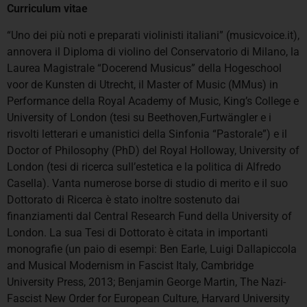
Curriculum vitae
“Uno dei più noti e preparati violinisti italiani” (musicvoice.it),
annovera il Diploma di violino del Conservatorio di Milano, la
Laurea Magistrale “Docerend Musicus” della Hogeschool
voor de Kunsten di Utrecht, il Master of Music (MMus) in
Performance della Royal Academy of Music, King’s College e
University of London (tesi su Beethoven,Furtwängler e i
risvolti letterari e umanistici della Sinfonia “Pastorale”) e il
Doctor of Philosophy (PhD) del Royal Holloway, University of
London (tesi di ricerca sull’estetica e la politica di Alfredo
Casella). Vanta numerose borse di studio di merito e il suo
Dottorato di Ricerca è stato inoltre sostenuto dai
finanziamenti dal Central Research Fund della University of
London. La sua Tesi di Dottorato è citata in importanti
monografie (un paio di esempi: Ben Earle, Luigi Dallapiccola
and Musical Modernism in Fascist Italy, Cambridge
University Press, 2013; Benjamin George Martin, The Nazi-
Fascist New Order for European Culture, Harvard University